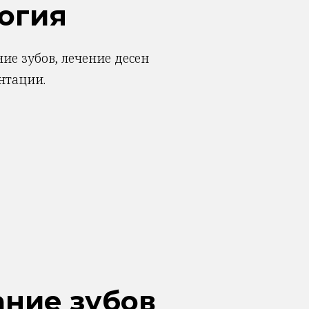
огия
ие зубов, лечение десен
нтации.
ние зубов