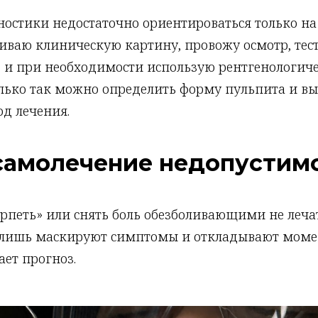
ностики недостаточно ориентироваться только н
ниваю клиническую картину, провожу осмотр, тес
ь и при необходимости использую рентгенологич
олько так можно определить форму пульпита и в
д лечения.
самолечение недопустим
рпеть» или снять боль обезболивающими не леч
 лишь маскируют симптомы и откладывают моме
ает прогноз.