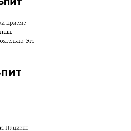
ьпит
ри приёме
 лишь
ятельно. Это
ьпит
и. Пациент