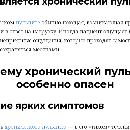
вляется хронический пул
ческом
пульпите
обычно ноющая, возникающая п
и в ответ на нагрузку. Иногда пациент ощущает
неприятные ощущения, которые проходят самосто
 сохраняться месяцами.
ему хронический пул
особенно опасен
вие ярких симптомов
ть
хронического пульпита
— в его «тихом» течени