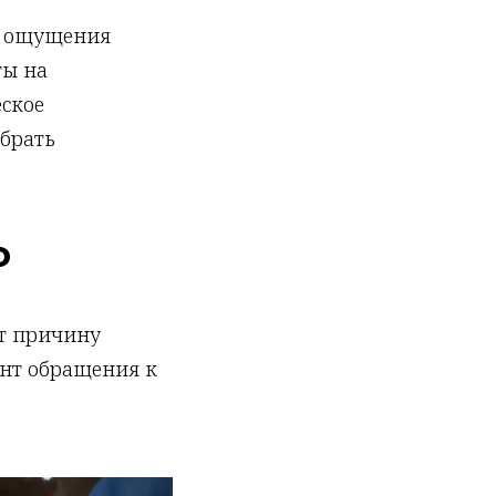
а ощущения
ты на
еское
ыбрать
о
ат причину
нт обращения к