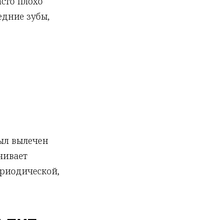
асто плохо
едние зубы,
был вылечен
чивает
ериодической,