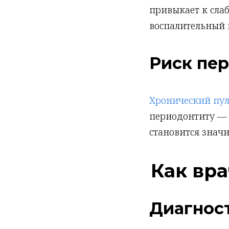
привыкает к слаб
воспалительный 
Риск пе
Хронический пу
периодонтиту — в
становится значи
Как вр
Диагнос