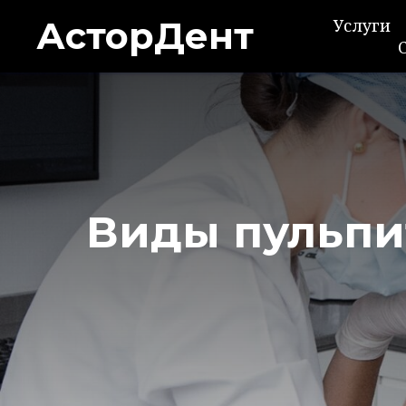
АсторДент
Услуги
Виды пульпи