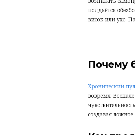
возникать самопр
поддаётся обезб
висок или ухо. П
Почему б
Хронический пу
вовремя. Воспале
чувствительность
создавая ложное