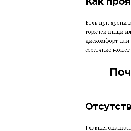
Как проя
Боль при хрони
горячей пищи ил
дискомфорт или 
состояние может
Поч
Отсутст
Главная опаснос