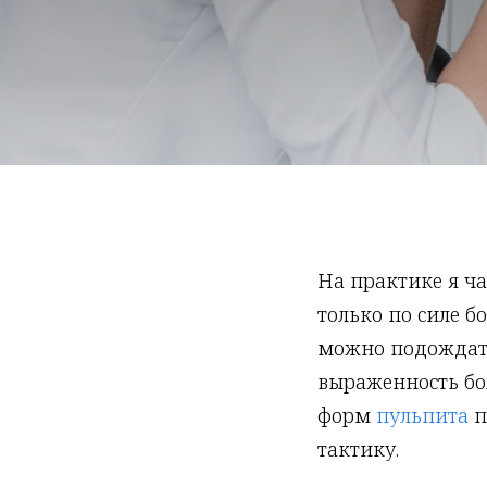
На практике я ча
только по силе б
можно подождать
выраженность бо
форм
пульпита
п
тактику.