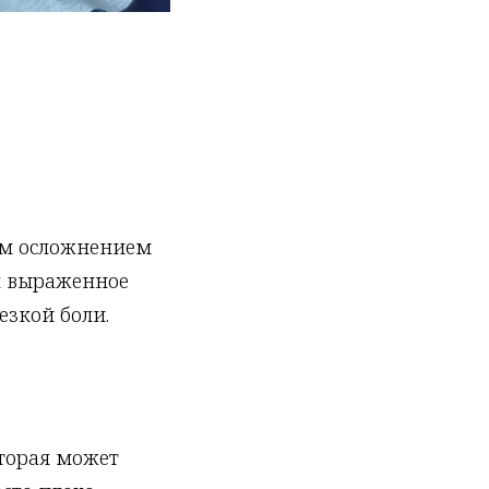
ым осложнением
я выраженное
езкой боли.
торая может