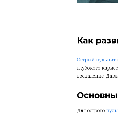
Как разв
Острый пульпит
глубокого карие
воспаление. Давл
Основны
Для острого
пуль